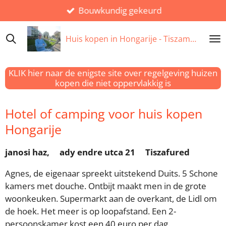
Bouwkundig gekeurd
Ga
direct
naar
Huis kopen in
Hongarije
- Tiszameer
de
hoofdinhoud
KLIK hier naar de enigste site over regelgeving huizen
kopen die niet oppervlakkig is
Hotel of camping voor huis kopen
Hongarije
janosi haz, ady endre utca 21 Tiszafured
Agnes, de eigenaar spreekt uitstekend Duits. 5 Schone
kamers met douche. Ontbijt maakt men in de grote
woonkeuken. Supermarkt aan de overkant, de Lidl om
de hoek. Het meer is op loopafstand. Een 2-
persoonskamer kost een 40 euro per dag.