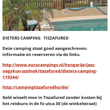
DIETERS CAMPING TISZAFURED
Deze camping staat goed aangeschreven.
Informatie en reserveren via de links.
http://www.eurocampings.nl/hongarije/jasz-
nagykun-szolnok/tiszafured/dieters-camping-
119344/
http://campingtiszafuredhu/de/
Geld wisselt men in Tiszafured zonder kosten bij
het reisburo in de fo utca 30 (de winkelstraat)