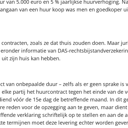
ur van 5.000 euro en 5 % jaarlijkse huurverhoging. Na
et aangaan van een huur koop was men en goedkoper 
 contracten, zoals ze dat thuis zouden doen. Maar jur
eronder informatie van DAS-rechtsbijstandverzekering,
uit zijn huis kan hebben.
ct van onbepaalde duur – zelfs als er geen sprake is 
n elke partij het huurcontract tegen het einde van d
diend vóór de 15e dag de betreffende maand.
In dit g
re reden voor de opzegging aan te geven, maar dient t
ende verklaring schriftelijk op te stellen en aan de a
kte termijnen moet deze levering echter worden geve