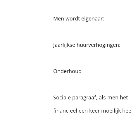
HUUR K
Men word
Jaarlijkse 
Onderh
Sociale paragraaf, als men het
financieel een 