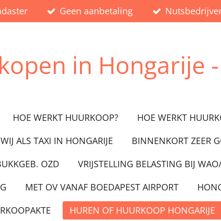
adaster
Geen aanbetaling
Nutsbedrijv
 kopen in
Hongarije
-
HOE WERKT HUURKOOP?
HOE WERKT HUURK
WIJ ALS TAXI IN HONGARIJE
BINNENKORT ZEER 
BUKKGEB. OZD
VRIJSTELLING BELASTING BIJ WAO
NG
MET OV VANAF BOEDAPEST AIRPORT
HONG
URKOOPAKTE
HUREN OF HUURKOOP HONGARIJE