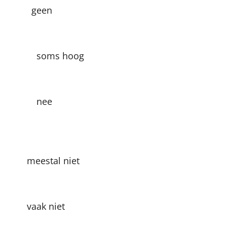
 geen
s hoog
in: ja nee
meestal niet
 vaak niet