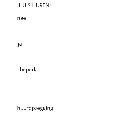
UREN:
nee
e ja
erkt
uropzegging