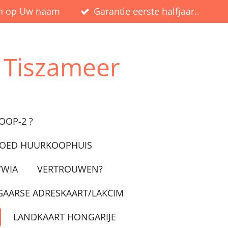
en op Uw naam
Garantie eerste halfjaar..
 Tiszameer
OOP-2 ?
GOED HUURKOOPHUIS
/WIA
VERTROUWEN?
AARSE ADRESKAART/LAKCIM
LANDKAART HONGARIJE