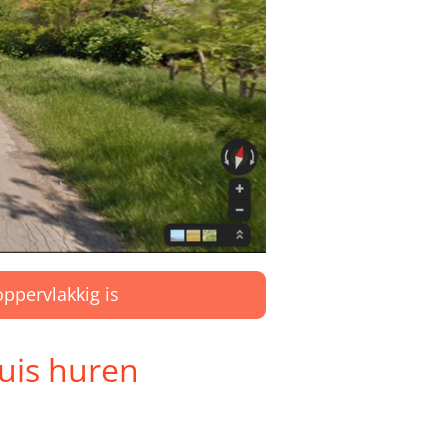
oppervlakkig is
huis huren