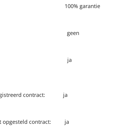
heid: 100% garantie
som: geen som
gaat de 2e maand 
daster geregistreerd contract: ja 
de advocaat opgesteld contract: ja