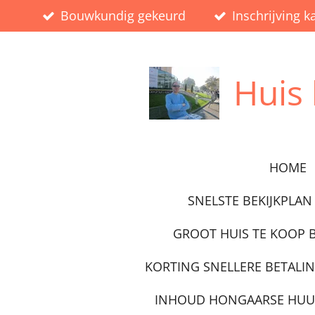
Bouwkundig gekeurd
Inschrijving k
Ga
direct
naar
de
Huis
hoofdinhoud
HOME
SNELSTE BEKIJKPLAN 
GROOT HUIS TE KOOP 
KORTING SNELLERE BETALI
INHOUD HONGAARSE HU