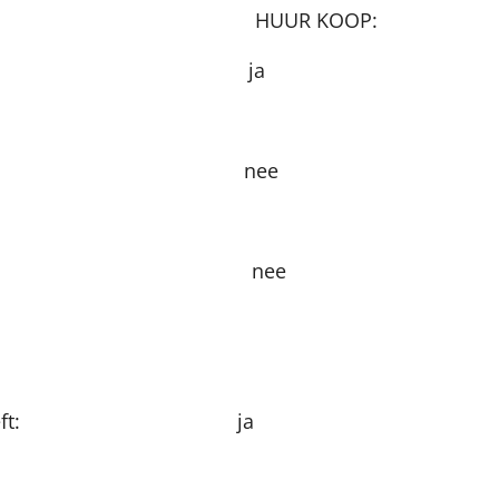
OOP: HUIS H
t eigenaar: ja 
huurverhogingen: ne
oud nee bep
keer moeilijk heeft: ja hu