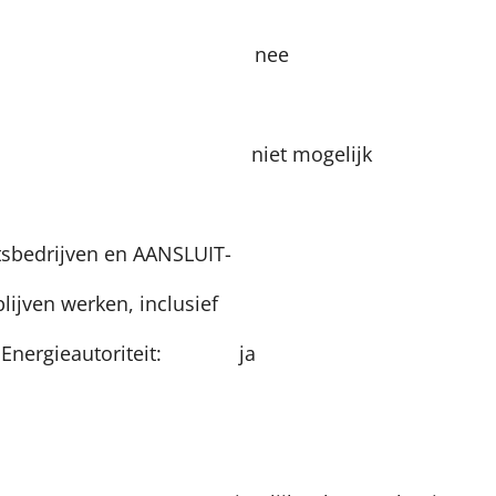
g per maand: ne
 eigenaar: niet mogelijk kan a
utsbedrijven en AANSLUIT-
ijven werken, inclusief
edure bij de Energieautoriteit: